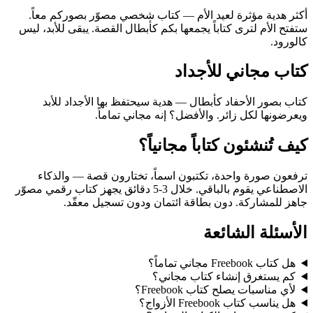
أكثر هدية مؤثرة لعيد الأم — كتاب شخصي مصوّر بصوركم معاً.
ستفتح الأم لترى كتاباً يجمعها بكم كأبطال القصة. يبقى للأبد، ليس
كالورود.
كتاب مجاني للأجداد
كتاب بصور الأحفاد كأبطال — هدية سيحتفظ بها الأجداد للأبد
ويعرضونها لكل زائر. والأفضل؟ إنه مجاني تماماً.
كيف تُنشئون كتاباً مجانياً؟
ترفعون صورة واحدة، تكتبون اسماً، تختارون قصة — والذكاء
الاصطناعي يقوم بالباقي. خلال 3-5 دقائق يجهز كتاب رقمي مصوّر
جاهز للمشاركة. دون بطاقة ائتمان ودون تسجيل معقّد.
الأسئلة الشائعة
هل كتاب Freebook مجاني تماماً؟
كم يستغرق إنشاء كتاب مجاني؟
لأي مناسبات يصلح كتاب Freebook؟
هل يناسب كتاب Freebook الأزواج؟