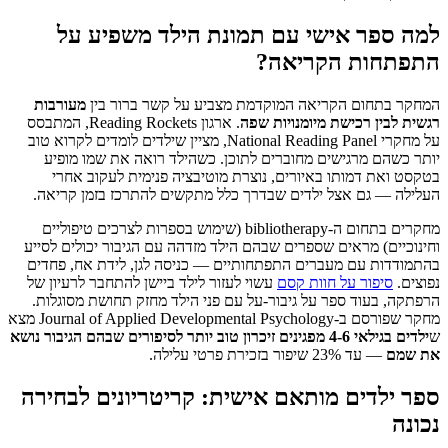
למה ספר אישי עם תמונת הילד משפיע על
התפתחות הקריאה?
המחקר בתחום הקריאה המוקדמת מצביע על קשר ברור בין
מעורבות
רגשית לבין רכישת מיומנויות שפה
. ארגון Reading Rockets, המתבסס
על מחקרי National Reading Panel, מציין שילדים לומדים לקרוא טוב
יותר כשהם מרגישים מחוברים לתוכן. כשהילד רואה את שמו מופיע
בטקסט ואת דמותו באיורים, נוצרת מוטיבציה פנימית לעקוב אחרי
העלילה — גם אצל ילדים שבדרך כלל מתקשים להתרכז בזמן קריאה.
מחקרים בתחום ה-bibliotherapy (שימוש בספרות לצרכים טיפוליים
וחינוכיים) מראים שספרים שבהם הילד מזדהה עם הגיבור יכולים לסייע
בהתמודדות עם מעברים התפתחותיים — כניסה לגן, לידת אח, פחדים
נפוצים.
סיפור על חוות קסם
עשוי לעזור לילד ביישן להתחבר לרעיון של
הרפתקה, בעוד ספר על גיבור-על עם פני הילד מחזק תחושת מסוגלות.
מחקר שפורסם ב-Journal of Applied Developmental Psychology מצא
ש
ילדים בגילאי 4-6 מפגינים זיכרון טוב יותר לסיפורים שבהם הגיבור נושא
את שמם
— עד 23% שיפור בזכירת פרטי עלילה.
ספר ילדים מותאם אישית: קריטריונים לבחירה
נכונה