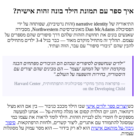
איך ספר עם תמונת הילד בונה זהות אישית?
התיאוריה של narrative identity (זהות נרטיבית), שפותחה על ידי
הפסיכולוג Dan McAdams מאוניברסיטת Northwestern, מסבירה
שאנשים בונים את תחושת הזהות שלהם דרך סיפורים שהם מספרים על
עצמם. תהליך זה מתחיל מוקדם מאוד — כבר בגיל 3-4 ילדים מתחילים
להבין שהם "גיבורי סיפור" עם עבר, הווה ועתיד.
"ילדים שנחשפים לסיפורים שבהם הם הגיבורים מפתחים הבנה
מוקדמת יותר של המושג 'עצמי' — הם מבינים שהם יצורים עם
היסטוריה, בחירות והשפעה על העולם."
— פרפראזה מתוך מחקרי פסיכולוגיה התפתחותית, Harvard Center
on the Developing Child
כש
יוצרים ספר ילדים אישי
שבו הילד מככב כגיבור — בין אם הוא מציל
דינוזאור, חוגג יום הולדת קסום או מגלה כוחות-על — אנחנו למעשה
מספקים לו חומרי גלם לבניית הזהות. הילד לומד לראות את עצמו כמי
שמסוגל להתמודד עם אתגרים, ליצור קשרים, ולחוות הרפתקאות.
סיפור
גיבור-על מותאם אישית
הוא לא רק בידור — הוא מסר עמוק על מסוגלות
עצמית.