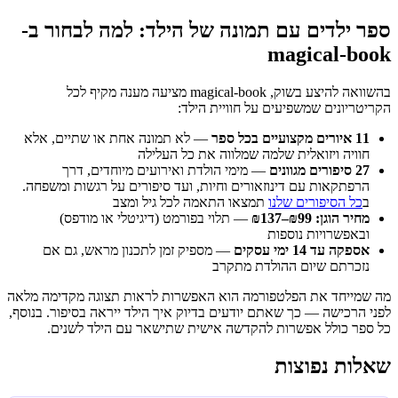
ספר ילדים עם תמונה של הילד: למה לבחור ב-
magical-book
בהשוואה להיצע בשוק, magical-book מציעה מענה מקיף לכל
הקריטריונים שמשפיעים על חוויית הילד:
11 איורים מקצועיים בכל ספר
— לא תמונה אחת או שתיים, אלא
חוויה ויזואלית שלמה שמלווה את כל העלילה
27 סיפורים מגוונים
— מימי הולדת ואירועים מיוחדים, דרך
הרפתקאות עם דינוזאורים וחיות, ועד סיפורים על רגשות ומשפחה.
ב
כל הסיפורים שלנו
תמצאו התאמה לכל גיל ומצב
מחיר הוגן: ₪99–₪137
— תלוי בפורמט (דיגיטלי או מודפס)
ובאפשרויות נוספות
אספקה עד 14 ימי עסקים
— מספיק זמן לתכנון מראש, גם אם
נזכרתם שיום ההולדת מתקרב
מה שמייחד את הפלטפורמה הוא האפשרות לראות תצוגה מקדימה מלאה
לפני הרכישה — כך שאתם יודעים בדיוק איך הילד ייראה בסיפור. בנוסף,
כל ספר כולל אפשרות להקדשה אישית שתישאר עם הילד לשנים.
שאלות נפוצות