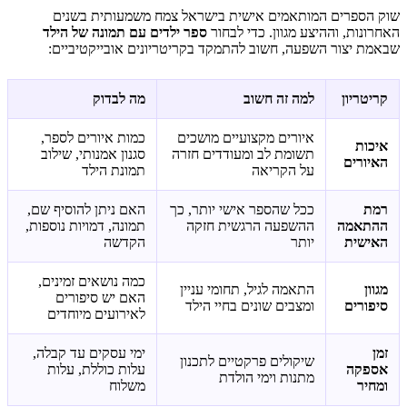
שוק הספרים המותאמים אישית בישראל צמח משמעותית בשנים
האחרונות, וההיצע מגוון. כדי לבחור
ספר ילדים עם תמונה של הילד
שבאמת יצור השפעה, חשוב להתמקד בקריטריונים אובייקטיביים:
קריטריון
למה זה חשוב
מה לבדוק
איורים מקצועיים מושכים
כמות איורים לספר,
איכות
תשומת לב ומעודדים חזרה
סגנון אמנותי, שילוב
האיורים
על הקריאה
תמונת הילד
רמת
ככל שהספר אישי יותר, כך
האם ניתן להוסיף שם,
ההתאמה
ההשפעה הרגשית חזקה
תמונה, דמויות נוספות,
האישית
יותר
הקדשה
כמה נושאים זמינים,
מגוון
התאמה לגיל, תחומי עניין
האם יש סיפורים
סיפורים
ומצבים שונים בחיי הילד
לאירועים מיוחדים
זמן
ימי עסקים עד קבלה,
שיקולים פרקטיים לתכנון
אספקה
עלות כוללת, עלות
מתנות וימי הולדת
ומחיר
משלוח