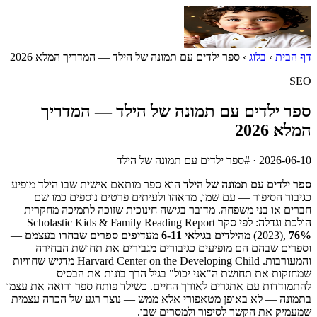
דף הבית
›
בלוג
›
ספר ילדים עם תמונה של הילד — המדריך המלא 2026
SEO
ספר ילדים עם תמונה של הילד — המדריך
המלא 2026
2026-06-10
· #ספר ילדים עם תמונה של הילד
ספר ילדים עם תמונה של הילד
הוא ספר מותאם אישית שבו הילד מופיע
כגיבור הסיפור — עם שמו, מראהו ולעיתים פרטים נוספים כמו שם
חברים או בני משפחה. מדובר בגישה חינוכית שזוכה לתמיכה מחקרית
הולכת וגדלה: לפי סקר Scholastic Kids & Family Reading Report
76% מהילדים בגילאי 6-11 מעדיפים ספרים שבחרו בעצמם
(2023),
—
וספרים שבהם הם מופיעים כגיבורים מגבירים את תחושת הבחירה
והמעורבות. Harvard Center on the Developing Child מדגיש שחוויות
שמחזקות את תחושת ה"אני יכול" בגיל הרך בונות את הבסיס
להתמודדות עם אתגרים לאורך החיים. כשילד פותח ספר ורואה את עצמו
בתמונה — לא באופן מטאפורי אלא ממש — נוצר רגע של הכרה עצמית
שמעמיק את הקשר לסיפור ולמסרים שבו.